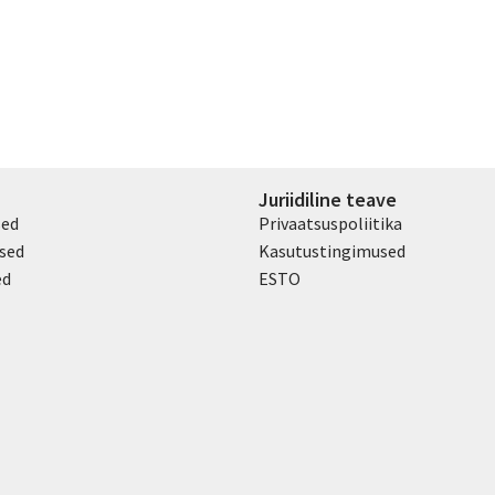
Juriidiline teave
sed
Privaatsuspoliitika
sed
Kasutustingimused
ed
ESTO