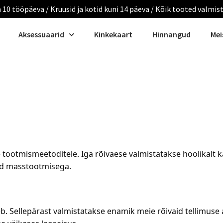
 10 tööpäeva / Kruusid ja kotid kuni 14 päeva / Kõik tooted valmis
Aksessuaarid
Kinkekaart
Hinnangud
Mei
ootmismeetoditele. Iga rõivaese valmistatakse hoolikalt kä
ud masstootmisega.
b. Sellepärast valmistatakse enamik meie rõivaid tellimuse a