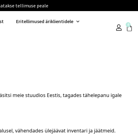
tatakse tellimuse peale
st
Eritellimused äriklientidele
0
sitsi meie stuudios Eestis, tagades tähelepanu igale
lusel, vähendades ülejäävat inventari ja jäätmeid.