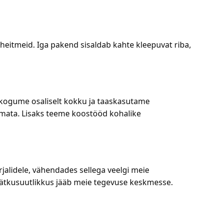
eitmeid. Iga pakend sisaldab kahte kleepuvat riba,
 kogume osaliselt kokku ja taaskasutame
tamata. Lisaks teeme koostööd kohalike
alidele, vähendades sellega veelgi meie
jätkusuutlikkus jääb meie tegevuse keskmesse.