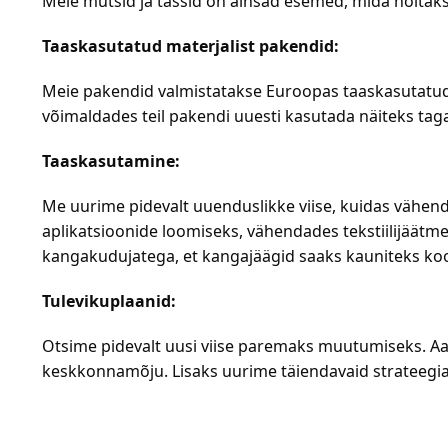
Meie mütsid ja tassid on ainsad esemed, mida hoitaks
Taaskasutatud materjalist pakendid:
Meie pakendid valmistatakse Euroopas taaskasutatud 
võimaldades teil pakendi uuesti kasutada näiteks tag
Taaskasutamine:
Me uurime pidevalt uuenduslikke viise, kuidas vähen
aplikatsioonide loomiseks, vähendades tekstiilijäätm
kangakudujatega, et kangajäägid saaks kauniteks koot
Tulevikuplaanid:
Otsime pidevalt uusi viise paremaks muutumiseks. Aa
keskkonnamõju. Lisaks uurime täiendavaid strateegia