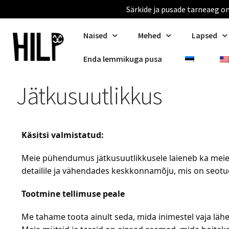
Särkide ja pusade tarneaeg on
Naised
Mehed
Lapsed
Enda lemmikuga pusa
Jätkusuutlikkus
Käsitsi valmistatud:
Meie pühendumus jätkusuutlikkusele laieneb ka meie t
detailile ja vähendades keskkonnamõju, mis on seot
Tootmine tellimuse peale
Me tahame toota ainult seda, mida inimestel vaja lähe