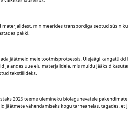
e väikeses laoseisus.
materjalidest, minimeerides transpordiga seotud süsinikuh
astades pakki.
dada jäätmeid meie tootmisprotsessis. Ülejäägi kangatükid
eid ja andes uue elu materjalidele, mis muidu jääksid kasu
ud tekstiilideks.
staks 2025 teeme ülemineku biolagunevatele pakendimaterj
id jäätmete vähendamiseks kogu tarneahelas, tagades, et 