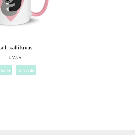
alli-kalli kruus
17,90
€
 korvi
Kiirvaade
t