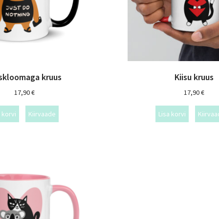
skloomaga kruus
Kiisu kruus
17,90
€
17,90
€
 korvi
Kiirvaade
Lisa korvi
Kiirva