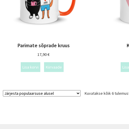
Parimate sõprade kruus
K
17,90
€
Lisa korvi
Kiirvaade
Lisa
Kuvatakse kõik 6 tulemus