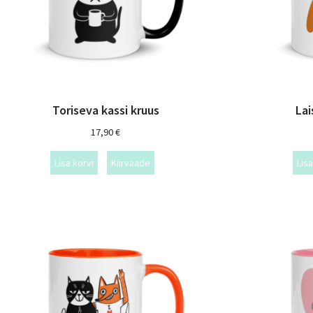
Toriseva kassi kruus
Lai
17,90
€
Lisa korvi
Kiirvaade
Lisa