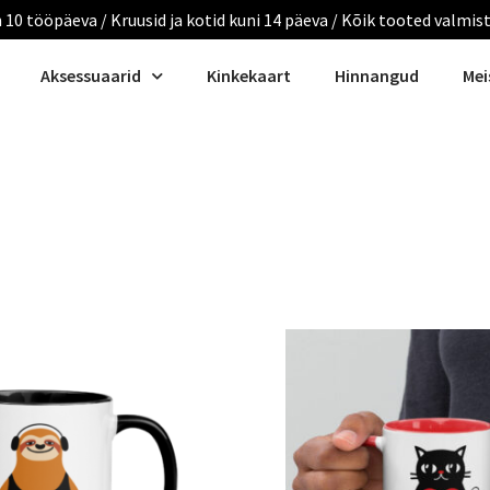
 10 tööpäeva / Kruusid ja kotid kuni 14 päeva / Kõik tooted valmis
Aksessuaarid
Kinkekaart
Hinnangud
Mei