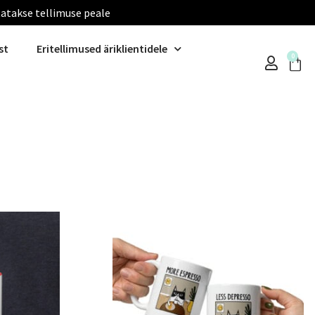
tatakse tellimuse peale
st
Eritellimused äriklientidele
0