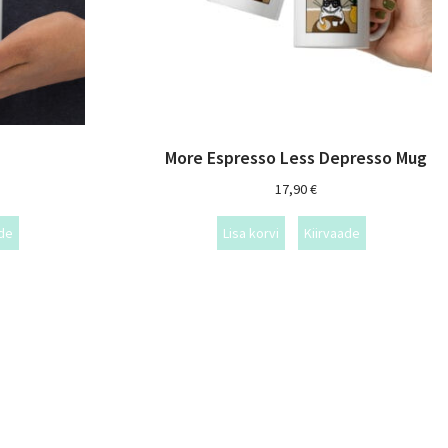
More Espresso Less Depresso Mug
17,90
€
ade
Lisa korvi
Kiirvaade