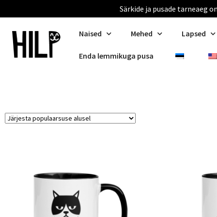
Särkide ja pusade tarneaeg on
Naised
Mehed
Lapsed
Enda lemmikuga pusa