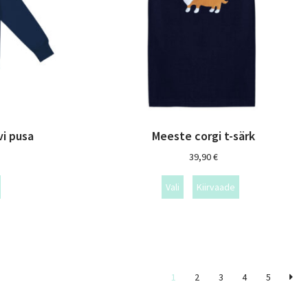
i pusa
Meeste corgi t-särk
39,90
€
Vali
Kiirvaade
1
2
3
4
5