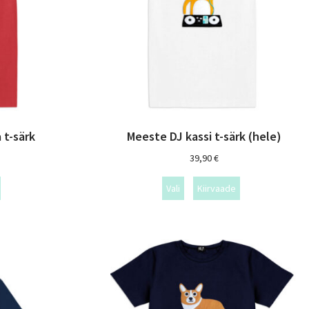
 t-särk
Meeste DJ kassi t-särk (hele)
39,90
€
Vali
Kiirvaade