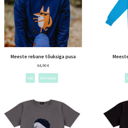
Meeste rebane tõuksiga pusa
Meeste
64,90
€
Vali
Kiirvaade
V