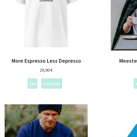
More Espresso Less Depresso
Meeste 
29,90
€
Vali
Kiirvaade
V