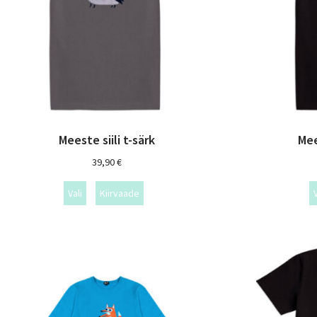
Meeste siili t-särk
Mee
39,90
€
Vali
Kiirvaade
V