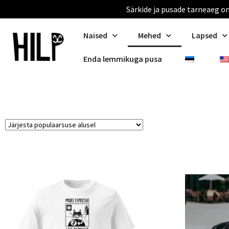
Särkide ja pusade tarneaeg on
Naised
Mehed
Lapsed
Enda lemmikuga pusa