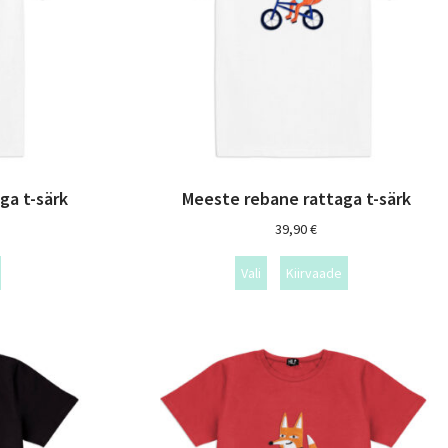
ga t-särk
Meeste rebane rattaga t-särk
39,90
€
Vali
Kiirvaade