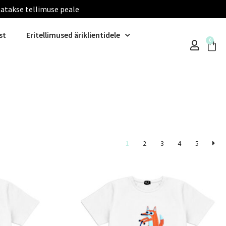
tatakse tellimuse peale
st
Eritellimused äriklientidele
0
1
2
3
4
5