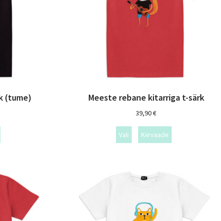
rk (tume)
Meeste rebane kitarriga t-särk
39,90
€
Vali
Kiirvaade