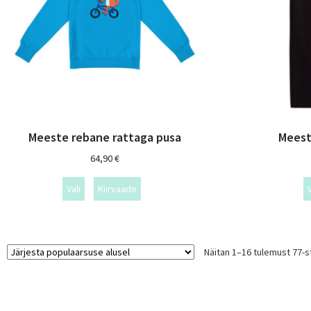
Meeste rebane rattaga pusa
Meest
64,90
€
Vali
Kiirvaade
V
Näitan 1–16 tulemust 77-s