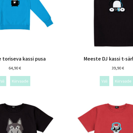
 toriseva kassi pusa
Meeste DJ kassi t-sä
64,90
€
39,90
€
ali
Kiirvaade
Vali
Kiirvaade