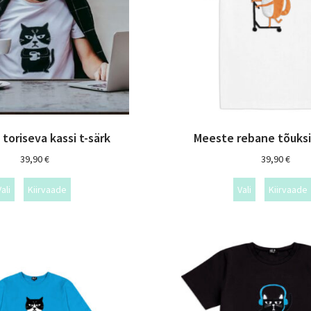
toriseva kassi t-särk
Meeste rebane tõuksi
39,90
€
39,90
€
ali
Kiirvaade
Vali
Kiirvaade