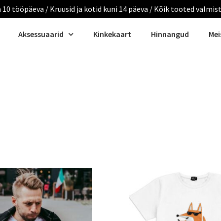
 10 tööpäeva / Kruusid ja kotid kuni 14 päeva / Kõik tooted valmis
Aksessuaarid
Kinkekaart
Hinnangud
Mei