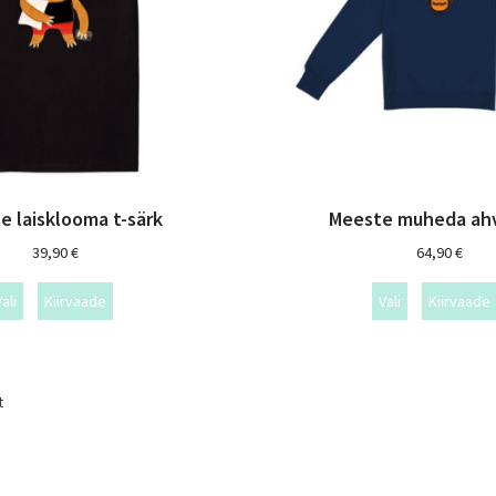
e laisklooma t-särk
Meeste muheda ahv
39,90
€
64,90
€
ali
Kiirvaade
Vali
Kiirvaade
t