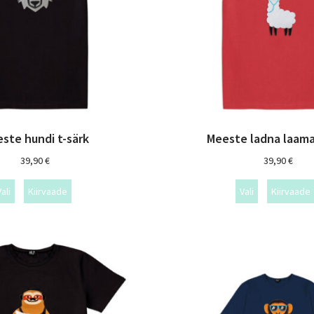
ste hundi t-särk
Meeste ladna laama
39,90
€
39,90
€
ali
Kiirvaade
Vali
Kiirvaade