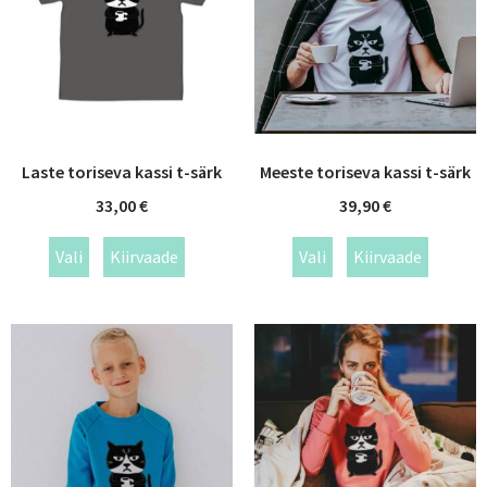
Laste toriseva kassi t-särk
Meeste toriseva kassi t-särk
33,00
€
39,90
€
Vali
Kiirvaade
Vali
Kiirvaade