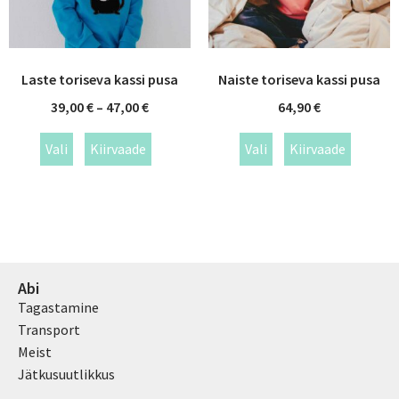
Laste toriseva kassi pusa
Naiste toriseva kassi pusa
39,00
€
–
47,00
€
64,90
€
Vali
Kiirvaade
Vali
Kiirvaade
Abi
Tagastamine
Transport
Meist
Jätkusuutlikkus