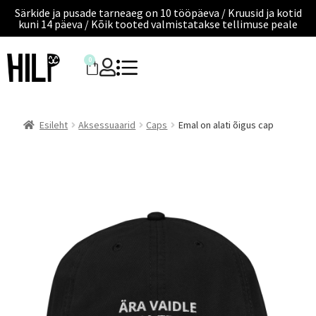
Särkide ja pusade tarneaeg on 10 tööpäeva / Kruusid ja kotid
kuni 14 päeva / Kõik tooted valmistatakse tellimuse peale
0
Esileht
Aksessuaarid
Caps
Emal on alati õigus cap