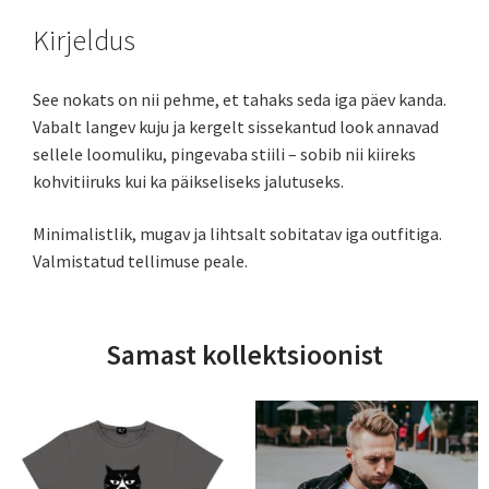
Kirjeldus
See nokats on nii pehme, et tahaks seda iga päev kanda.
Vabalt langev kuju ja kergelt sissekantud look annavad
sellele loomuliku, pingevaba stiili – sobib nii kiireks
kohvitiiruks kui ka päikseliseks jalutuseks.
Minimalistlik, mugav ja lihtsalt sobitatav iga outfitiga.
Valmistatud tellimuse peale.
Samast kollektsioonist