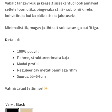
Vabalt langev kuju ja kergelt sissekantud look annavad
sellele loomuliku, pingevaba stiili – sobib nii kiireks
kohvitiiruks kui ka päikseliseks jalutuseks.
Minimalistlik, mugav ja lihtsalt sobitatav iga outfitiga.
Detailid:
100% puuvill
Pehme, struktureerimata kuju
Madal profiil
Reguleeritav metallpannlaga rihm
Suurus: 55–64 cm
Valmistatud tellimisel
Värv
: Black