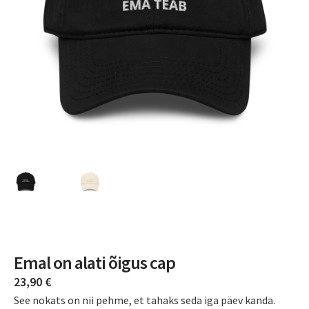
Emal on alati õigus cap
23,90
€
See nokats on nii pehme, et tahaks seda iga päev kanda.