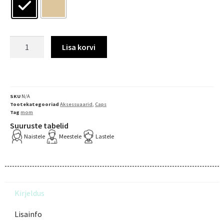
Lisa korvi
SKU
N/A
Tootekategooriad
Aksessuaarid
,
Caps
Tag
mom
Suuruste tabelid
Naistele
Meestele
Lastele
Kirjeldus
Lisainfo