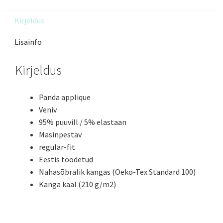
Kirjeldus
Lisainfo
Kirjeldus
Panda applique
Veniv
95% puuvill / 5% elastaan
Masinpestav
regular-fit
Eestis toodetud
Nahasõbralik kangas (Oeko-Tex Standard 100)
Kanga kaal (210 g/m2)