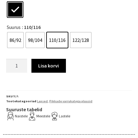
Suurus
: 110/116
86/92
98/104
110/116
122/128
Lisa korvi
SKU
N/A
Tootekategooriad
Lapsed
,
Pikkade varrukatega pluusid
Suuruste tabelid
Naistele
Meestele
Lastele