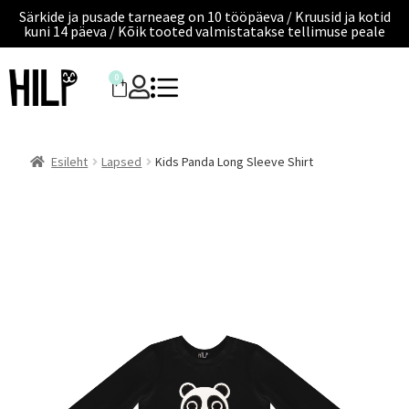
Särkide ja pusade tarneaeg on 10 tööpäeva / Kruusid ja kotid
kuni 14 päeva / Kõik tooted valmistatakse tellimuse peale
0
Esileht
Lapsed
Kids Panda Long Sleeve Shirt