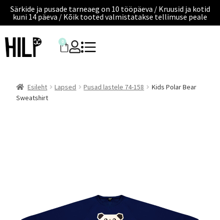
Särkide ja pusade tarneaeg on 10 tööpäeva / Kruusid ja kotid
kuni 14 päeva / Kõik tooted valmistatakse tellimuse peale
0
Esileht
Lapsed
Pusad lastele 74-158
Kids Polar Bear
Sweatshirt