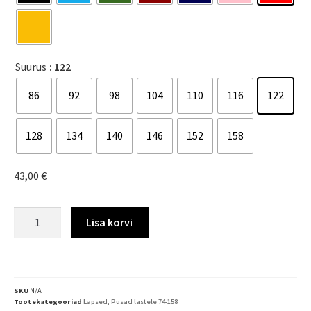
Suurus
: 122
86
92
98
104
110
116
122
128
134
140
146
152
158
43,00
€
Lisa korvi
SKU
N/A
Tootekategooriad
Lapsed
,
Pusad lastele 74-158