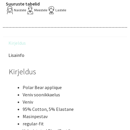
Suuruste tabelid
Naistele
Meestele
Lastele
Kirjeldus
Lisainfo
Kirjeldus
Polar Bear applique
Veniv soonikkaelus
Veniv
95% Cotton, 5% Elastane
Masinpestav
regular-fit