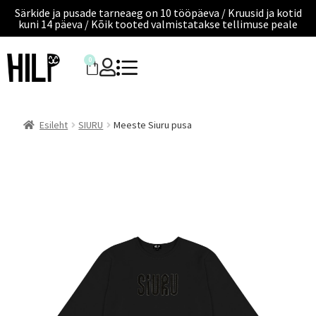
Särkide ja pusade tarneaeg on 10 tööpäeva / Kruusid ja kotid
kuni 14 päeva / Kõik tooted valmistatakse tellimuse peale
0
Esileht
SIURU
Meeste Siuru pusa