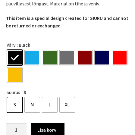
puuvillasest lõngast. Materjal on tihe ja veniv.
This item is a special design created for SIURU and cannot
be returned or exchanged.
Värv
: Black
Suurus
: S
S
M
L
XL
Lisa korvi