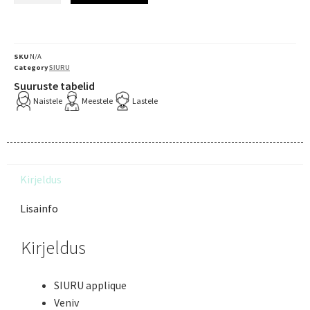
SKU
N/A
Category
SIURU
Suuruste tabelid
Naistele
Meestele
Lastele
Kirjeldus
Lisainfo
Kirjeldus
SIURU applique
Veniv