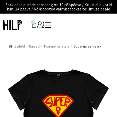
Särkide ja pusade tarneaeg on 10 tööpäeva / Kruusid ja kotid
kuni 14 päeva / Kõik tooted valmistatakse tellimuse peale
0
Esileht
Naised
T-särgid naistele
Supernaise t-särk