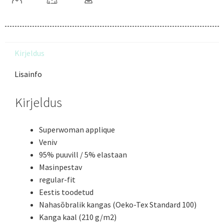
Kirjeldus
Lisainfo
Kirjeldus
Superwoman applique
Veniv
95% puuvill / 5% elastaan
Masinpestav
regular-fit
Eestis toodetud
Nahasõbralik kangas (Oeko-Tex Standard 100)
Kanga kaal (210 g/m2)