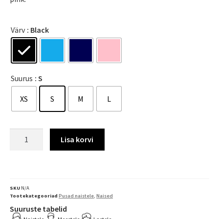
Värv
: Black
Suurus
: S
XS
S
M
L
Lisa korvi
SKU
N/A
Tootekategooriad
Pusad naistele
,
Naised
Suuruste tabelid