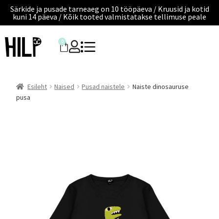
Särkide ja pusade tarneaeg on 10 tööpäeva / Kruusid ja kotid
kuni 14 päeva / Kõik tooted valmistatakse tellimuse peale
0
Esileht
Naised
Pusad naistele
Naiste dinosauruse
pusa