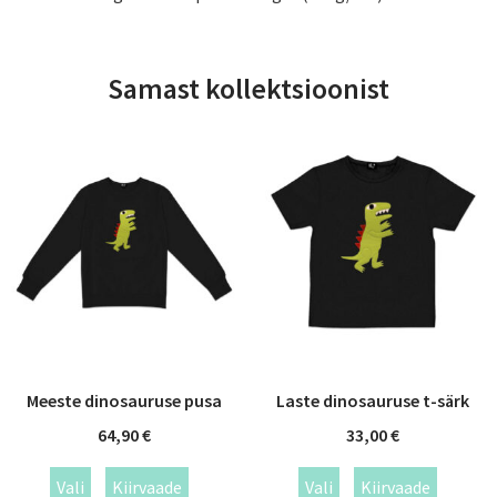
Samast kollektsioonist
Meeste dinosauruse pusa
Laste dinosauruse t-särk
64,90
€
33,00
€
Vali
Kiirvaade
Vali
Kiirvaade