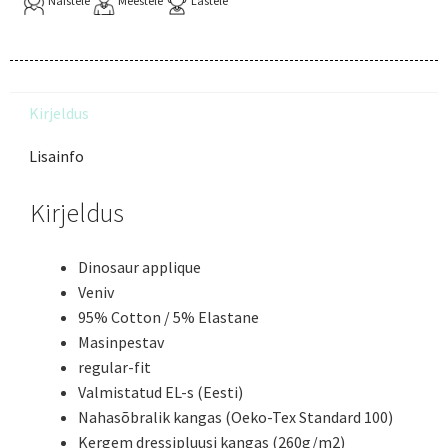
Naistele
Meestele
Lastele
Kirjeldus
Lisainfo
Kirjeldus
Dinosaur applique
Veniv
95% Cotton / 5% Elastane
Masinpestav
regular-fit
Valmistatud EL-s (Eesti)
Nahasõbralik kangas (Oeko-Tex Standard 100)
Kergem dressipluusi kangas (260g/m2)