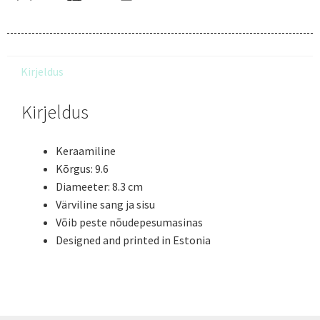
Kirjeldus
Kirjeldus
Keraamiline
Kõrgus: 9.6
Diameeter: 8.3 cm
Värviline sang ja sisu
Võib peste nõudepesumasinas
Designed and printed in Estonia