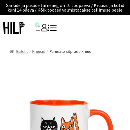
Särkide ja pusade tarneaeg on 10 tööpäeva / Kruusid ja kotid
kuni 14 päeva / Kõik tooted valmistatakse tellimuse peale
0
Esileht
Kruusid
Parimate sõprade kruus