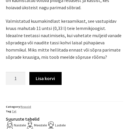
on kaunistatud võluva pildiga rebasest ja kassist, kes
hoiavad üksteist nagu parimad sõbrad.
Valmistatud kuumakindlast keraamikast, see vastupidav
kruus mahutab 11 untsi (0,33 l) teie lemmikjoogist.
Ideaalne teetassi nautimiseks, kui vahetate muljeid vanade
sõpradega või naudite tassi kohvi laisal pühapäeva
hommikul. Miks mitte hellitada ennast või sõpra parimate
sõprade kruusiga, mis toob meelde sõpruse rõõmu?
Lisa korvi
Category
Kruusid
Tag
Cat
Suuruste tabelid
Naistele
Meestele
Lastele