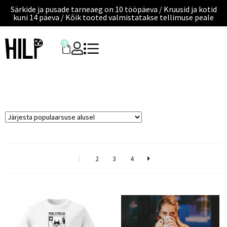
Särkide ja pusade tarneaeg on 10 tööpäeva / Kruusid ja kotid
kuni 14 päeva / Kõik tooted valmistatakse tellimuse peale
0
1
2
3
4