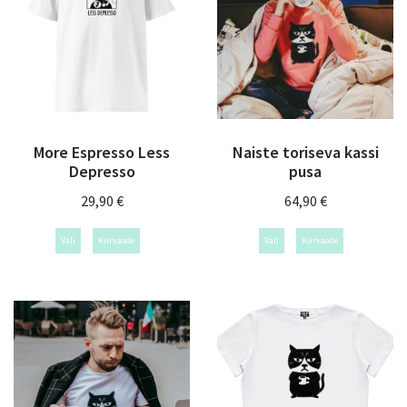
More Espresso Less
Naiste toriseva kassi
Depresso
pusa
29,90
€
64,90
€
Vali
Kiirvaade
Vali
Kiirvaade