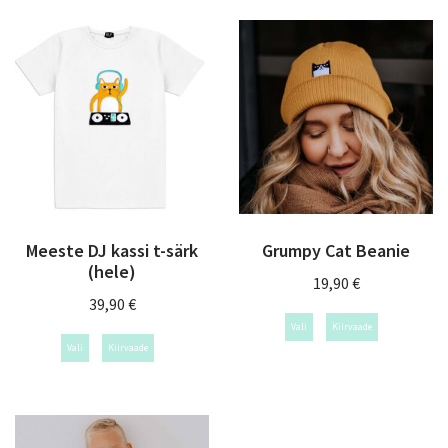
Meeste DJ kassi t-särk
Grumpy Cat Beanie
(hele)
19,90
€
39,90
€
Vali
Kiirvaade
Vali
Kiirvaade