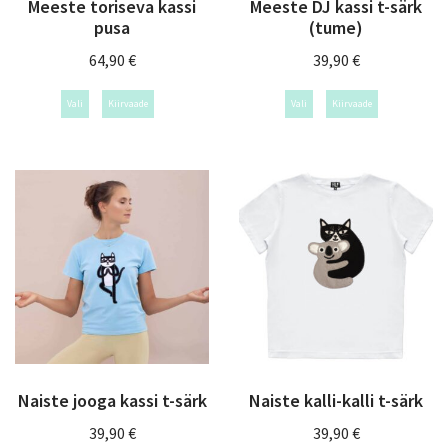
Meeste toriseva kassi
Meeste DJ kassi t-särk
pusa
(tume)
64,90
€
39,90
€
Vali
Kiirvaade
Vali
Kiirvaade
Naiste jooga kassi t-särk
Naiste kalli-kalli t-särk
39,90
€
39,90
€