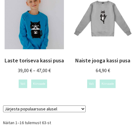
Laste toriseva kassi pusa
Naiste jooga kassi pusa
39,00
€
–
47,00
€
64,90
€
Vali
Kiirvaade
Vali
Kiirvaade
Näitan 1–16 tulemust 63-st