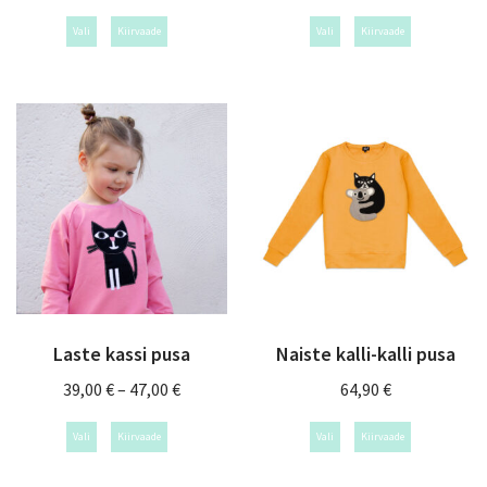
Vali
Kiirvaade
Vali
Kiirvaade
Laste kassi pusa
Naiste kalli-kalli pusa
39,00
€
–
47,00
€
64,90
€
Vali
Kiirvaade
Vali
Kiirvaade