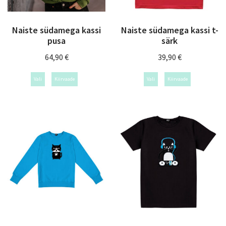
Naiste südamega kassi
Naiste südamega kassi t-
pusa
särk
64,90
€
39,90
€
Vali
Kiirvaade
Vali
Kiirvaade