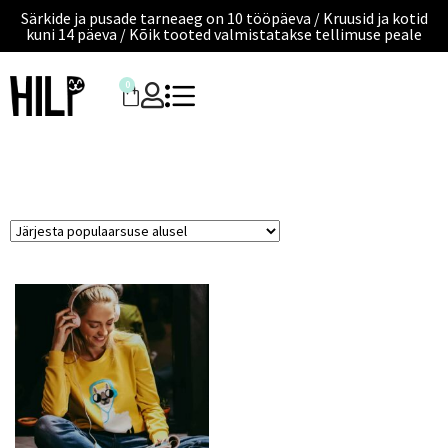
Särkide ja pusade tarneaeg on 10 tööpäeva / Kruusid ja kotid
kuni 14 päeva / Kõik tooted valmistatakse tellimuse peale
0